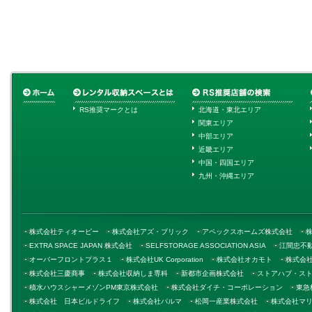
RS推奨マークとは
北海道・東北エリア
関東エリア
中部エリア
近畿エリア
中国・四国エリア
九州・沖縄エリア
株式会社ティオーピー
株式会社アズ・ブリック
アペックスホームズ株式会社
EXTRA SPACE JAPAN 株式会社
SELFSTORAGE ASSOCIATION ASIA
江間忠不
オーバーフロントプラス１
株式会社UK Corporation
株式会社オカモト
株式会
株式会社三慶商事
株式会社収納しま専科
新都市企画株式会社
ストアハブ・ス
積水ハウスシャーメゾンPM東京株式会社
株式会社ダイチ・コーポレーション
東急
株式会社 日本ビルドライフ
株式会社パルマ
松岡一産業株式会社
株式会社マ