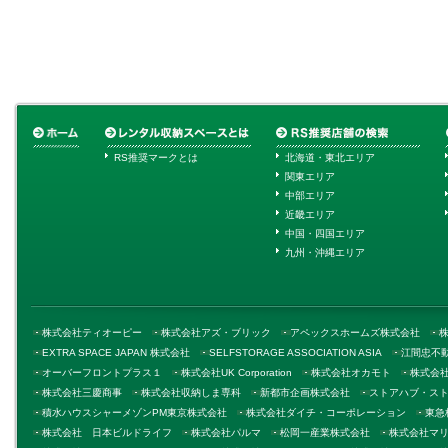
RS推奨マークとは
北海道・東北エリア
関東エリア
中部エリア
近畿エリア
中国・四国エリア
九州・沖縄エリア
株式会社ティオーピー
株式会社アズ・ブリック
アペックスホームズ株式会社
EXTRA SPACE JAPAN 株式会社
SELFSTORAGE ASSOCIATION ASIA
江間忠不
オーバーフロントプラス１
株式会社UK Corporation
株式会社オカモト
株式会
株式会社三慶商事
株式会社収納しま専科
新都市企画株式会社
ストアハブ・ス
積水ハウスシャーメゾンPM東京株式会社
株式会社ダイチ・コーポレーション
東急
株式会社 日本ビルドライフ
株式会社パルマ
松岡一産業株式会社
株式会社マ